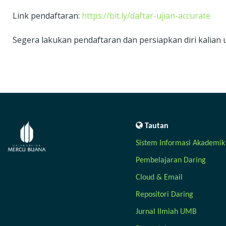
Link pendaftaran:
https://bit.ly/daftar-ujian-accurate
Segera lakukan pendaftaran dan persiapkan diri kalian 
Tautan
Sistem Informasi Akademik
Pembelajaran Daring
Cloud & Email
Repositori Daring
Jurnal Ilmiah UMB