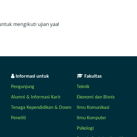
untuk mengikuti ujian yaa!
Informasi untuk
Fakultas
Pengunjung
Teknik
Alumni & Informasi Karir
Ekonomi dan Bisnis
Tenaga Kependidikan & Dosen
Ilmu Komunikasi
Peneliti
Ilmu Komputer
Psikologi