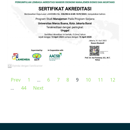
Prev
1
…
6
7
8
9
10
11
12
…
44
Next