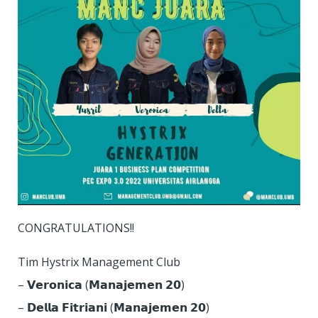
CONGRATULATIONS!!
Tim Hystrix Management Club
– 𝗩𝗲𝗿𝗼𝗻𝗶𝗰𝗮 (𝗠𝗮𝗻𝗮𝗷𝗲𝗺𝗲𝗻 𝟮𝟬)
– 𝗗𝗲𝗹𝗹𝗮 𝗙𝗶𝘁𝗿𝗶𝗮𝗻𝗶 (𝗠𝗮𝗻𝗮𝗷𝗲𝗺𝗲𝗻 𝟮𝟬)