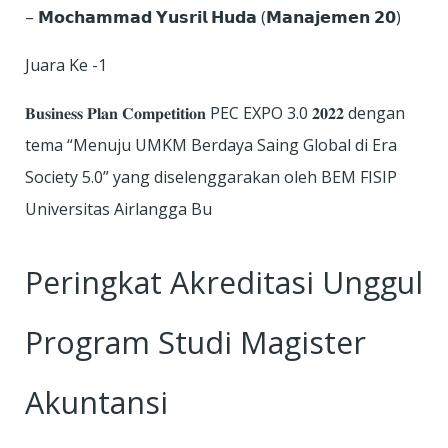
– 𝗠𝗼𝗰𝗵𝗮𝗺𝗺𝗮𝗱 𝗬𝘂𝘀𝗿𝗶𝗹 𝗛𝘂𝗱𝗮 (𝗠𝗮𝗻𝗮𝗷𝗲𝗺𝗲𝗻 𝟮𝟬)
Juara Ke -1
𝐁𝐮𝐬𝐢𝐧𝐞𝐬𝐬 𝐏𝐥𝐚𝐧 𝐂𝐨𝐦𝐩𝐞𝐭𝐢𝐭𝐢𝐨𝐧 PEC EXPO 3.0 𝟐𝟎𝟐𝟐 dengan
tema “Menuju UMKM Berdaya Saing Global di Era
Society 5.0” yang diselenggarakan oleh BEM FISIP
Universitas Airlangga Bu
Peringkat Akreditasi Unggul
Program Studi Magister
Akuntansi