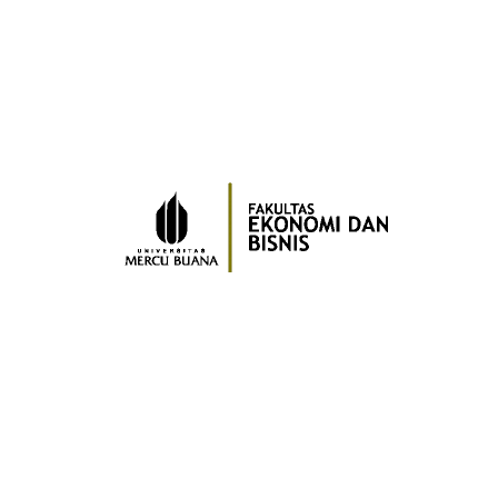
Peneliti
Fakultas
Teknik
Ekonomi dan Bisnis
Ilmu Komunikasi
Ilmu Komputer
Psikologi
Desain Seni dan Kreatif
Pascasarjana
Kampus Meruya
Jl. Meruya Selatan No. 1
Kembangan
Jakarta Barat 11650